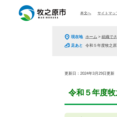
ペ
メ
ー
ニ
本文へ
サイトマッ
ジ
ュ
の
ー
先
を
頭
飛
現在地
ホーム
>
組織で
で
ば
す
し
令和５年度牧之原
。
て
本
文
へ
本
更新日：2024年3月29日更新
文
令和５年度牧