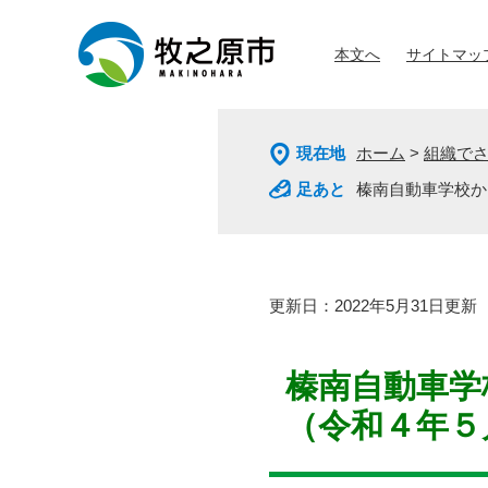
ペ
メ
ー
ニ
本文へ
サイトマッ
ジ
ュ
の
ー
先
を
頭
飛
現在地
ホーム
>
組織で
で
ば
す
し
榛南自動車学校か
。
て
本
文
へ
本
更新日：2022年5月31日更新
文
榛南自動車学
（令和４年５