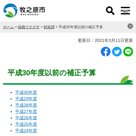
ペ
メ
ー
ニ
ジ
ュ
の
ー
ホーム
>
組織でさがす
>
財政課
>
平成30年度以前の補正予算
先
を
頭
飛
本
更新日：2021年3月11日更新
で
ば
文
す
し
。
て
本
文
平成30年度以前の補正予算
へ
平成30年度
平成29年度
平成28年度
平成27年度
平成26年度
平成25年度
平成24年度