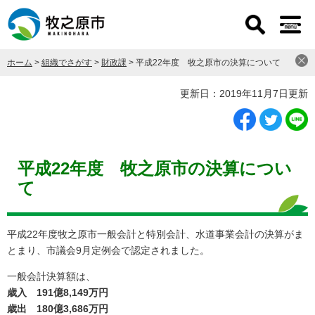
ペ
メ
ー
ニ
ジ
ュ
の
ー
ホーム
>
組織でさがす
>
財政課
>
平成22年度 牧之原市の決算について
先
を
頭
飛
本
更新日：2019年11月7日更新
で
ば
文
す
し
。
て
本
文
平成22年度 牧之原市の決算につい
へ
て
平成22年度牧之原市一般会計と特別会計、水道事業会計の決算がま
とまり、市議会9月定例会で認定されました。
一般会計決算額は、
歳入 191億8,149万円
歳出 180億3,686万円