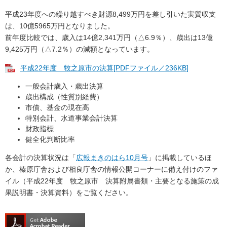
平成23年度への繰り越すべき財源8,499万円を差し引いた実質収支
は、10億5965万円となりました。
前年度比較では、歳入は14億2,341万円（△6.9％）、歳出は13億
9,425万円（△7.2％）の減額となっています。
平成22年度 牧之原市の決算[PDFファイル／236KB]
一般会計歳入・歳出決算
歳出構成（性質別経費）
市債、基金の現在高
特別会計、水道事業会計決算
財政指標
健全化判断比率
各会計の決算状況は「
広報まきのはら10月号
」に掲載しているほ
か、榛原庁舎および相良庁舎の情報公開コーナーに備え付けのファ
イル（平成22年度 牧之原市 決算附属書類・主要となる施策の成
果説明書・決算資料）をご覧ください。