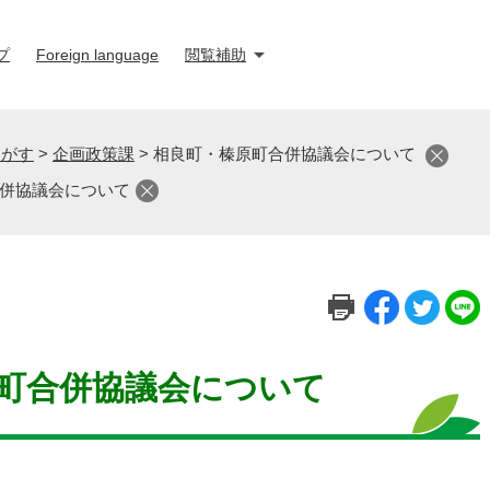
プ
Foreign language
閲覧補助
さがす
>
企画政策課
>
相良町・榛原町合併協議会について
併協議会について
町合併協議会について