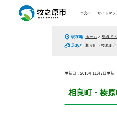
ペ
メ
ー
ニ
本文へ
サイトマッ
ジ
ュ
の
ー
先
を
頭
飛
現在地
ホーム
>
組織で
で
ば
す
し
相良町・榛原町合
。
て
本
文
へ
本
更新日：2019年11月7日更新
文
相良町・榛原