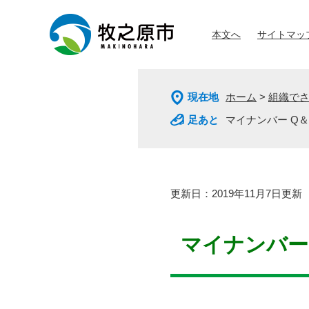
ペ
メ
ー
ニ
本文へ
サイトマッ
ジ
ュ
の
ー
先
を
頭
飛
現在地
ホーム
>
組織で
で
ば
す
し
マイナンバー Q＆
。
て
本
文
へ
本
更新日：2019年11月7日更新
文
マイナンバー