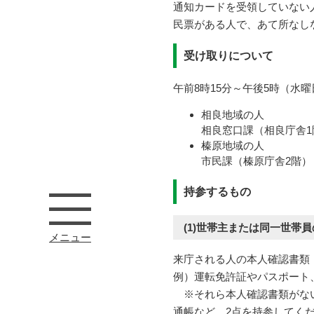
通知カードを受領していない
民票がある人で、あて所なし
受け取りについて
午前8時15分～午後5時（水
相良地域の人
相良窓口課（相良庁舎1
榛原地域の人
市民課（榛原庁舎2階）
持参するもの
(1)世帯主または同一世帯
メニュー
来庁される人の本人確認書類
例）運転免許証やパスポート
※それら本人確認書類がない
通帳など、2点を持参してく