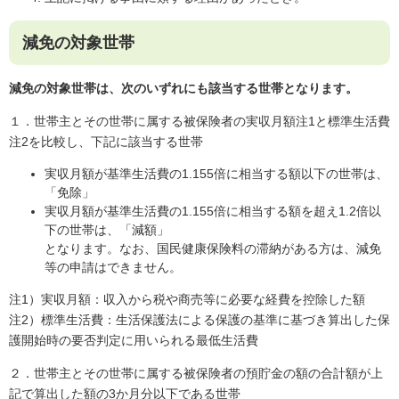
減免の対象世帯
減免の対象世帯は、次のいずれにも該当する世帯となります。​
１．世帯主とその世帯に属する被保険者の実収月額注1と標準生活費
注2を比較し、下記に該当する世帯
実収月額が基準生活費の1.155倍に相当する額以下の世帯は、
「免除」
実収月額が基準生活費の1.155倍に相当する額を超え1.2倍以
下の世帯は、「減額」
となります。なお、国民健康保険料の滞納がある方は、減免
等の申請はできません。
注1）実収月額：収入から税や商売等に必要な経費を控除した額
注2）標準生活費：生活保護法による保護の基準に基づき算出した保
護開始時の要否判定に用いられる最低生活費
２．世帯主とその世帯に属する被保険者の預貯金の額の合計額が上
記で算出した額の3か月分以下である世帯