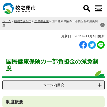
ペ
メ
ー
ニ
ジ
ュ
の
ー
ホーム
>
組織でさがす
>
国保年金課
>
国民健康保険の一部負担金の減免制
先
を
度
頭
飛
で
ば
本
更新日：2025年11月4日更新
す
し
文
。
て
本
文
へ
国民健康保険の一部負担金の減免制
度
ページ内目次
制度概要