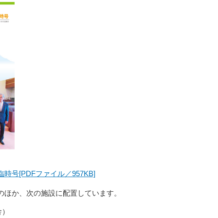
号[PDFファイル／957KB]
のほか、次の施設に配置しています。
舎）