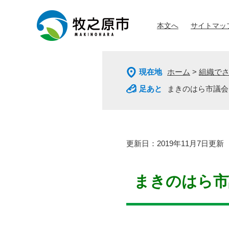
ペ
メ
ー
ニ
本文へ
サイトマッ
ジ
ュ
の
ー
先
を
頭
飛
現在地
ホーム
>
組織で
で
ば
す
し
まきのはら市議会
。
て
本
文
へ
本
更新日：2019年11月7日更新
文
まきのはら市