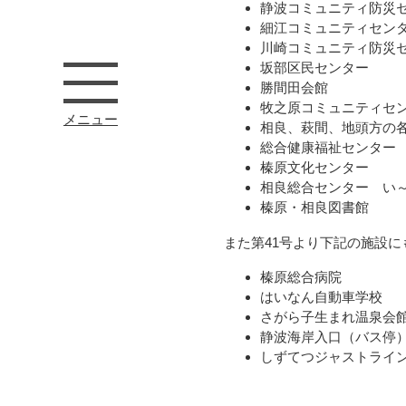
静波コミュニティ防災
細江コミュニティセン
川崎コミュニティ防災
坂部区民センター
勝間田会館
牧之原コミュニティセ
メニュー
相良、萩間、地頭方の
総合健康福祉センター
榛原文化センター
相良総合センター い
榛原・相良図書館
また第41号より下記の施設
榛原総合病院
はいなん自動車学校
さがら子生まれ温泉会
静波海岸入口（バス停
しずてつジャストライ