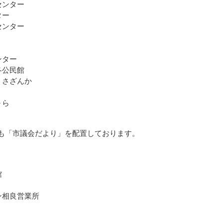
センター
ター
センター
ンター
各公民館
 さざんか
～ら
にも「市議会だより」を配置しております。
館
）
ン相良営業所