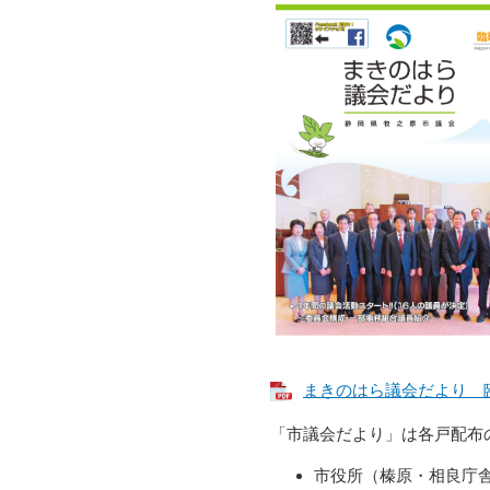
まきのはら議会だより 臨時
「市議会だより」は各戸配布
市役所（榛原・相良庁