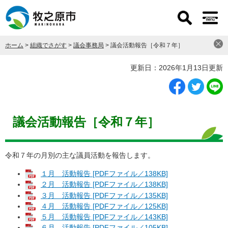
ペ
メ
ー
ニ
ジ
ュ
の
ー
ホーム
>
組織でさがす
>
議会事務局
>
議会活動報告［令和７年］
先
を
頭
飛
本
更新日：2026年1月13日更新
で
ば
文
す
し
。
て
本
文
議会活動報告［令和７年］
へ
令和７年の月別の主な議員活動を報告します。
１月 活動報告 [PDFファイル／138KB]
２月 活動報告 [PDFファイル／138KB]
３月 活動報告 [PDFファイル／135KB]
４月 活動報告 [PDFファイル／125KB]
５月 活動報告 [PDFファイル／143KB]
６月 活動報告 [PDFファイル／105KB]