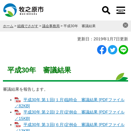
ペ
メ
ー
ニ
ジ
ュ
の
ー
ホーム
>
組織でさがす
>
議会事務局
>
平成30年 審議結果
先
を
頭
飛
本
更新日：2019年1月7日更新
で
ば
文
す
し
。
て
本
文
平成30年 審議結果
へ
審議結果を報告します。
平成30年 第１回(１月)臨時会 審議結果 [PDFファイル
／82KB]
平成30年 第２回(２月)定例会 審議結果 [PDFファイル
／15KB]
平成30年 第３回(６月)定例会 審議結果 [PDFファイル
／13KB]