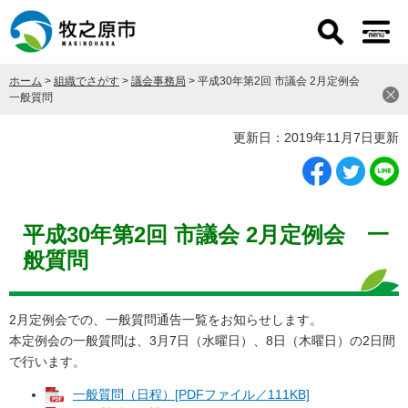
ペ
メ
ー
ニ
ジ
ュ
の
ー
ホーム
>
組織でさがす
>
議会事務局
>
平成30年第2回 市議会 2月定例会
先
を
一般質問
頭
飛
で
ば
本
更新日：2019年11月7日更新
す
し
文
。
て
本
文
へ
平成30年第2回 市議会 2月定例会 一
般質問
2月定例会での、一般質問通告一覧をお知らせします。
本定例会の一般質問は、3月7日（水曜日）、8日（木曜日）の2日間
で行います。
一般質問（日程）[PDFファイル／111KB]