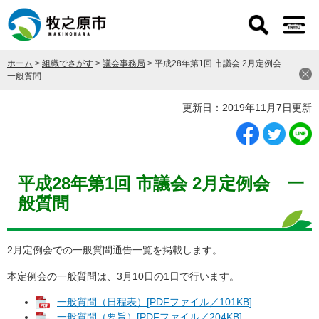
ペ
メ
ー
ニ
ジ
ュ
の
ー
ホーム
>
組織でさがす
>
議会事務局
>
平成28年第1回 市議会 2月定例会
先
を
一般質問
頭
飛
で
ば
本
更新日：2019年11月7日更新
す
し
文
。
て
本
文
へ
平成28年第1回 市議会 2月定例会 一
般質問
2月定例会での一般質問通告一覧を掲載します。
本定例会の一般質問は、3月10日の1日で行います。
一般質問（日程表）[PDFファイル／101KB]
一般質問（要旨）[PDFファイル／204KB]