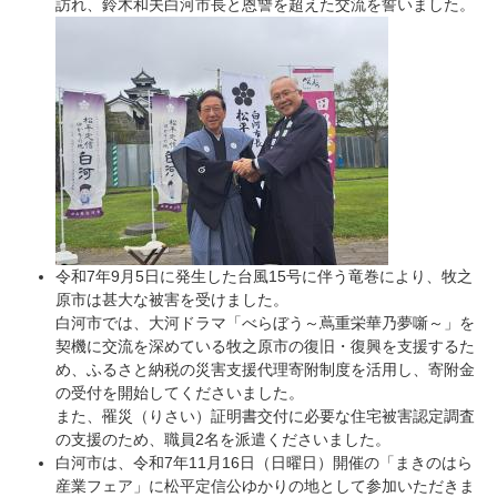
訪れ、鈴木和夫白河市長と恩讐を超えた交流を誓いました。
令和7年9月5日に発生した台風15号に伴う竜巻により、牧之
原市は甚大な被害を受けました。
白河市では、大河ドラマ「べらぼう～蔦重栄華乃夢噺～」を
契機に交流を深めている牧之原市の復旧・復興を支援するた
め、ふるさと納税の災害支援代理寄附制度を活用し、寄附金
の受付を開始してくださいました。
また、罹災（りさい）証明書交付に必要な住宅被害認定調査
の支援のため、職員2名を派遣くださいました。
白河市は、令和7年11月16日（日曜日）開催の「まきのはら
産業フェア」に松平定信公ゆかりの地として参加いただきま