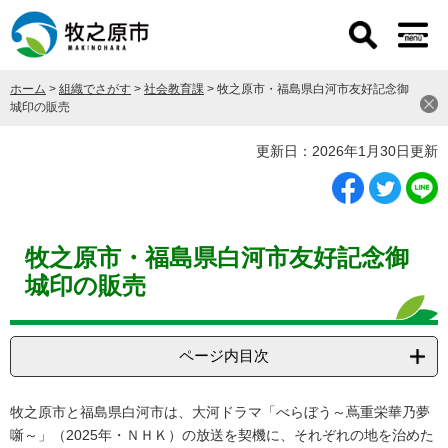
ペ
メ
ー
ニ
ジ
ュ
の
ー
ホーム
>
組織でさがす
>
社会教育課
>
牧之原市・福島県白河市友好記念御
先
を
城印の販売
頭
飛
で
ば
本
更新日：2026年1月30日更新
す
し
文
。
て
本
文
へ
牧之原市・福島県白河市友好記念御
城印の販売
ページ内目次
牧之原市と福島県白河市は、大河ドラマ「べらぼう～蔦重栄華乃夢
噺～」（2025年・ＮＨＫ）の放送を契機に、それぞれの地を治めた