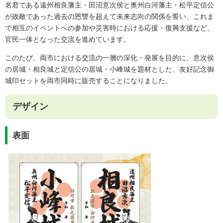
名君である遠州相良藩主・田沼意次侯と奥州白河藩主・松平定信公
が政敵であった過去の恩讐を超えて未来志向の関係を誓い、これま
で相互のイベントへの参加や災害時における応援・復興支援など、
官民一体となった交流を進めています。
このたび、両市における交流の一層の深化・発展を目的に、意次侯
の居城・相良城と定信公の居城・小峰城を題材とした、友好記念御
城印セットを両市同時に販売することになりました。
デザイン
表面