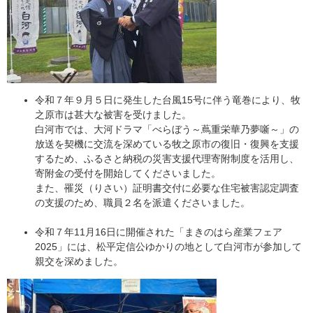
令和７年９月５日に発生した台風15号に伴う竜巻により、牧
之原市は甚大な被害を受けました。
白河市では、大河ドラマ「べらぼう～蔦重栄華乃夢噺～」の
放送を契機に交流を深めている牧之原市の復旧・復興を支援
するため、ふるさと納税の災害支援代理寄附制度を活用し、
寄附金の受付を開始してくださいました。
また、罹災（りさい）証明書交付に必要な住宅被害認定調査
の支援のため、職員２名を派遣くださいました。
令和７年11月16日に開催された「まきのはら産業フェア
2025」には、松平定信公ゆかりの地として白河市が参加して
親交を深めました。