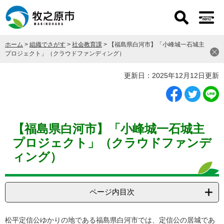
ペ
メ
ー
ニ
ジ
ュ
の
ー
ホーム
>
組織でさがす
>
社会教育課
>
【福島県白河市】「小峰城一石城主
先
を
プロジェクト」（クラウドファンディング）
頭
飛
で
ば
本
更新日：2025年12月12日更新
す
し
文
。
て
本
文
へ
【福島県白河市】「小峰城一石城主
プロジェクト」（クラウドファンデ
ィング）
ページ内目次
松平定信公ゆかりの地である福島県白河市では、定信公の居城であ