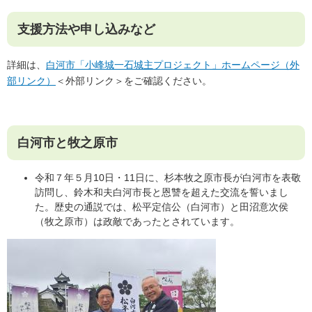
支援方法や申し込みなど
詳細は、
白河市「小峰城一石城主プロジェクト」ホームページ（外
部リンク）
＜外部リンク＞
をご確認ください。​
白河市と牧之原市
令和７年５月10日・11日に、杉本牧之原市長が白河市を表敬
訪問し、鈴木和夫白河市長と恩讐を超えた交流を誓いまし
た。歴史の通説では、松平定信公（白河市）と田沼意次侯
（牧之原市）は政敵であったとされています。