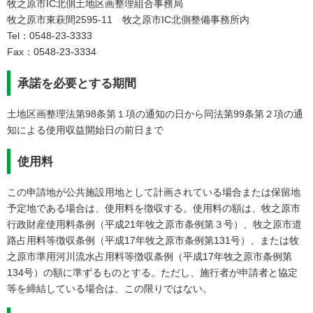
牧之原市IC北側土地区画整理組合事務局
​牧之原市東萩間2595-11 牧之原市IC北側整備事務所内
Tel：0548-23-3333
Fax：0548-23-3334
承諾を必要とする期間
土地区画整理法第98条第１項の通知の日から同法第99条第２項の通
知による使用収益開始日の前日まで
使用料
この申請地が公共施設用地として計画されている場合または保留地
予定地である場合は、使用料を徴収する。使用料の額は、牧之原市
行政財産使用料条例（平成21年牧之原市条例第３号）、牧之原市道
路占用料等徴収条例（平成17年牧之原市条例第131号）、または牧
之原市準用河川流水占用料等徴収条例（平成17年牧之原市条例第
134号）の額に準ずるものとする。ただし、施行者が申請者と協定
等を締結している場合は、この限りではない。