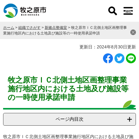
ペ
メ
ー
ニ
ジ
ュ
の
ー
ホーム
>
組織でさがす
>
新拠点整備室
>
牧之原市ＩＣ北側土地区画整理事
先
を
業施行地区内における土地及び施設等の一時使用承諾申請
頭
飛
で
ば
本
更新日：2024年8月30日更新
す
し
文
。
て
本
文
へ
牧之原市ＩＣ北側土地区画整理事業
施行地区内における土地及び施設等
の一時使用承諾申請
ページ内目次
​牧之原市ＩＣ北側土地区画整理事業施行地区内における土地及び施