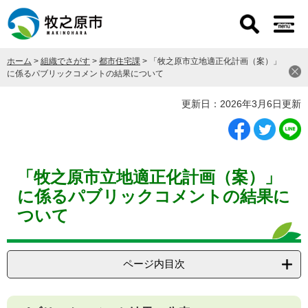
ペ
メ
ー
ニ
ジ
ュ
の
ー
ホーム
>
組織でさがす
>
都市住宅課
>
「牧之原市立地適正化計画（案）」
先
を
に係るパブリックコメントの結果について
頭
飛
で
ば
本
更新日：2026年3月6日更新
す
し
文
。
て
本
文
へ
「牧之原市立地適正化計画（案）」
に係るパブリックコメントの結果に
ついて
ページ内目次