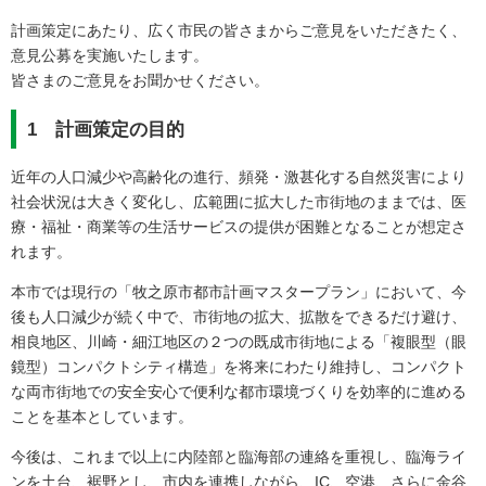
計画策定にあたり、広く市民の皆さまからご意見をいただきたく、
意見公募を実施いたします。
皆さまのご意見をお聞かせください。
1 計画策定の目的
近年の人口減少や高齢化の進行、頻発・激甚化する自然災害により
社会状況は大きく変化し、広範囲に拡大した市街地のままでは、医
療・福祉・商業等の生活サービスの提供が困難となることが想定さ
れます。
本市では現行の「牧之原市都市計画マスタープラン」において、今
後も人口減少が続く中で、市街地の拡大、拡散をできるだけ避け、
相良地区、川崎・細江地区の２つの既成市街地による「複眼型（眼
鏡型）コンパクトシティ構造」を将来にわたり維持し、コンパクト
な両市街地での安全安心で便利な都市環境づくりを効率的に進める
ことを基本としています。
今後は、これまで以上に内陸部と臨海部の連絡を重視し、臨海ライ
ンを土台、裾野とし、市内を連携しながら、IC、空港、さらに金谷