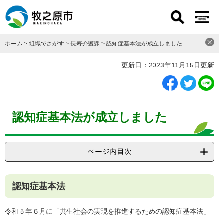
ペ
メ
ー
ニ
ジ
ュ
の
ー
ホーム
>
組織でさがす
>
長寿介護課
>
認知症基本法が成立しました
先
を
頭
飛
本
更新日：2023年11月15日更新
で
ば
文
す
し
。
て
本
文
認知症基本法が成立しました
へ
ページ内目次
認知症基本法
令和５年６月に「共生社会の実現を推進するための認知症基本法」