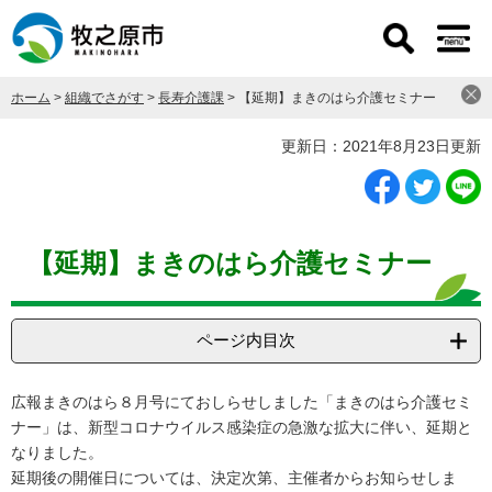
ペ
メ
ー
ニ
ジ
ュ
の
ー
ホーム
>
組織でさがす
>
長寿介護課
>
【延期】まきのはら介護セミナー
先
を
頭
飛
本
更新日：2021年8月23日更新
で
ば
文
す
し
。
て
本
文
【延期】まきのはら介護セミナー
へ
ページ内目次
広報まきのはら８月号にておしらせしました「まきのはら介護セミ
ナー」は、新型コロナウイルス感染症の急激な拡大に伴い、延期と
なりました。
延期後の開催日については、決定次第、主催者からお知らせしま