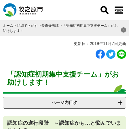
ペ
メ
ー
ニ
ジ
ュ
の
ー
ホーム
>
組織でさがす
>
長寿介護課
>
「認知症初期集中支援チーム」がお
先
を
助けします！
頭
飛
で
ば
本
更新日：2019年11月7日更新
す
し
文
。
て
本
文
へ
「認知症初期集中支援チーム」がお
助けします！
ページ内目次
認知症の進行段階 ～認知症かも…と悩んでいま