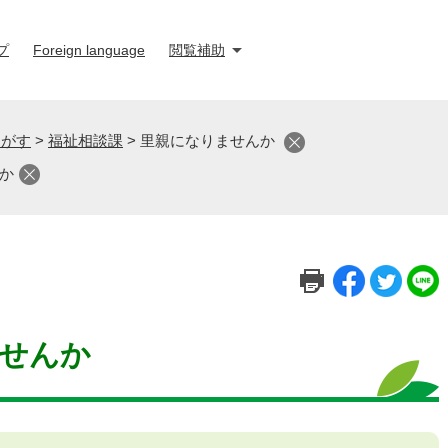
プ
Foreign language
閲覧補助
さがす
>
福祉相談課
>
里親になりませんか
か
せんか