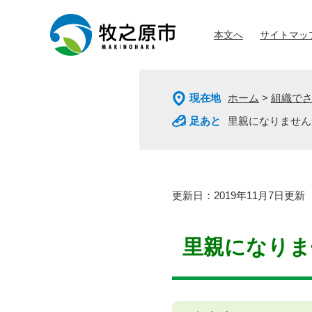
ペ
メ
ー
ニ
本文へ
サイトマッ
ジ
ュ
の
ー
先
を
頭
飛
現在地
ホーム
>
組織で
で
ば
す
し
里親になりません
。
て
本
文
へ
本
更新日：2019年11月7日更新
文
里親になりま