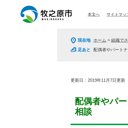
ペ
メ
ー
ニ
本文へ
サイトマッ
ジ
ュ
の
ー
先
を
頭
飛
現在地
ホーム
>
組織で
で
ば
す
し
配偶者やパートナ
。
て
本
文
へ
本
更新日：2019年11月7日更新
文
配偶者やパー
相談