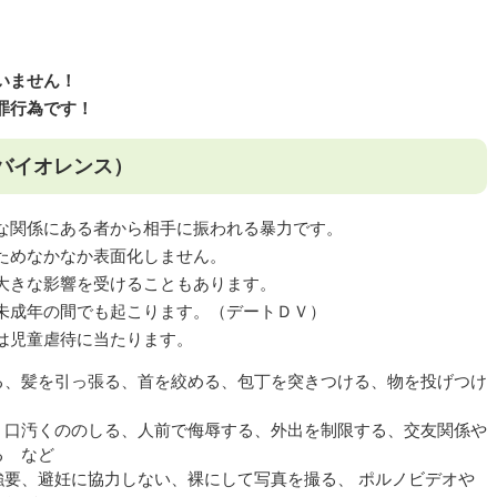
いません！
罪行為です！
バイオレンス）
な関係にある者から相手に振われる暴力です。
ためなかなか表面化しません。
大きな影響を受けることもあります。
未成年の間でも起こります。（デートＤＶ）
は児童虐待に当たります。
る、髪を引っ張る、首を絞める、包丁を突きつける、物を投げつけ
、口汚くののしる、人前で侮辱する、外出を制限する、交友関係や
る など
強要、避妊に協力しない、裸にして写真を撮る、 ポルノビデオや