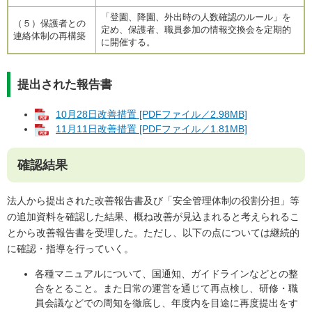
「登園、降園、外出時の人数確認のルール」を
（５）保護者との
定め、保護者、職員参加の情報交換会を定期的
連絡体制の再構築
に開催する。
提出された報告書
10月28日改善措置 [PDFファイル／2.98MB]
11月11日改善措置 [PDFファイル／1.81MB]
​確認結果
法人から提出された改善報告書及び「安全管理体制の役割分担」等
の追加資料を確認した結果、概ね改善が見込まれると考えられるこ
とから改善報告書を受理した。ただし、以下の点については継続的
に確認・指導を行っていく。
各種マニュアルについて、国通知、ガイドラインなどとの整
合をとること。また日常の運営を通じて再点検し、研修・職
員会議などでの周知を徹底し、年度内を目途に再度提出をす