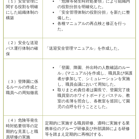
（１）安全管理に
「危険等発生時対処要領」により組織内
関する役割を明確
の役割分担を明確化した。
にした組織体制の
「安全管理体制の役割分担」を新たに整
構築
備した。
各種マニュアルの再点検と修正を行っ
た。
（２）安全な送迎
バス運行体制の確
「送迎安全管理マニュアル」を作成した。
保
「登園、降園、外出時の人数確認のルー
ル」(マニュアル)を作成し、職員及び保護
者が参加して、シミュレーションを実施
（３）登降園に係
し、職員会議において周知した。
るルールの作成と
取りまとめ責任者は園長で、登園完了後
職員への周知徹底
職員室のホワイトボードとパステル、教
室の名簿を照合し、各教室を巡回して園
児の点呼を行うこととした。
（４）危険等発生
定期的に実施する職員研修、適時に実施する業
時対処要領等の定
務単位のグループ研修及び外部講師による研修
期的な見直しと職
等を踏まえ定期的に再検討する。
員研修の実施