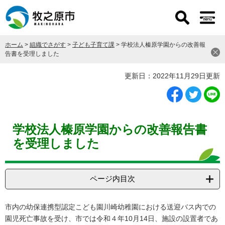
ペ
メ
ー
ニ
ジ
ュ
の
ー
ホーム
>
組織でさがす
>
子ども子育て課
>
学校法人榛原学園からの改善報
先
を
告書を受理しました
頭
飛
で
ば
本
更新日：2022年11月29日更新
す
し
文
。
て
本
文
へ
学校法人榛原学園からの改善報告書
を受理しました
ページ内目次
市内の幼保連携型認定こども園川崎幼稚園における送迎バス内での
園児死亡事故を受け、市では令和４年10月14日、施設の設置者であ