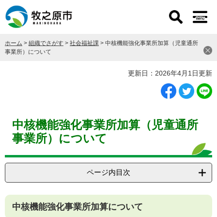
ペ
メ
ー
ニ
ジ
ュ
の
ー
ホーム
>
組織でさがす
>
社会福祉課
>
中核機能強化事業所加算（児童通所
先
を
事業所）について
頭
飛
で
ば
本
更新日：2026年4月1日更新
す
し
文
。
て
本
文
へ
中核機能強化事業所加算（児童通所
事業所）について
ページ内目次
​中核機能強化事業所加算について