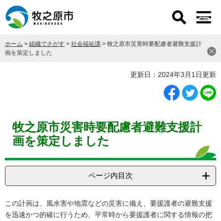
ペ
メ
ー
ニ
ジ
ュ
の
ー
ホーム
>
組織でさがす
>
社会福祉課
>
牧之原市災害時要配慮者避難支援計
先
を
画を策定しました
頭
飛
で
ば
本
更新日：2024年3月1日更新
す
し
文
。
て
本
文
へ
牧之原市災害時要配慮者避難支援計
画を策定しました
ページ内目次
この計画は、風水害や地震などの災害に備え、要援護者の避難支援
を迅速かつ的確に行うため、平常時から要援護者に関する情報の把