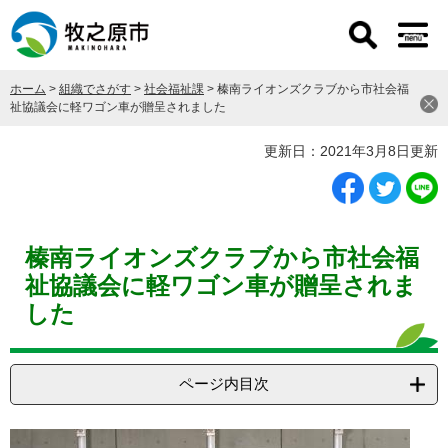
ペ
メ
ー
ニ
ジ
ュ
の
ー
ホーム
>
組織でさがす
>
社会福祉課
>
榛南ライオンズクラブから市社会福
先
を
祉協議会に軽ワゴン車が贈呈されました
頭
飛
で
ば
本
更新日：2021年3月8日更新
す
し
文
。
て
本
文
へ
榛南ライオンズクラブから市社会福
祉協議会に軽ワゴン車が贈呈されま
した
ページ内目次