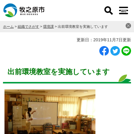
ペ
メ
ー
ニ
ジ
ュ
の
ー
ホーム
>
組織でさがす
>
環境課
>
出前環境教室を実施しています
先
を
頭
飛
本
更新日：2019年11月7日更新
で
ば
文
す
し
。
て
本
文
出前環境教室を実施しています
へ