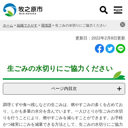
ペ
メ
ー
ニ
ジ
ュ
の
ー
ホーム
>
組織でさがす
>
環境課
>
生ごみの水切りにご協力ください
先
を
頭
飛
本
更新日：2022年2月8日更新
で
ば
文
す
し
。
て
本
文
生ごみの水切りにご協力ください
へ
ページ内目次
調理くずや食べ残しなどの生ごみは、燃やすごみの多くを占めてお
り、しかも多量の水分を含んでいます。一人ひとりが生ごみの水切
りを行うことにより、燃やすごみを減らすことができます。お手軽
かつ確実にごみを減量できる方法として、生ごみの水切りにご協力