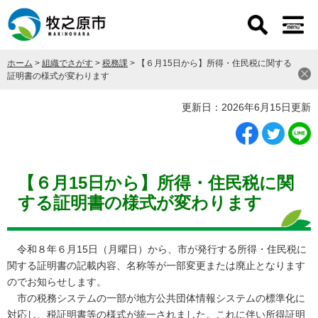
ペ
メ
ー
ニ
ジ
ュ
の
ー
ホーム
>
組織でさがす
>
税務課
>
【６月15日から】所得・住民税に関する
先
を
証明書の様式が変わります
頭
飛
で
ば
本
更新日：2026年6月15日更新
す
し
文
。
て
本
文
へ
【６月15日から】所得・住民税に関
する証明書の様式が変わります
令和８年６月15日（月曜日）から、市が発行する所得・住民税に
関する証明書の記載内容、名称等が一部変更または廃止となります
のでお知らせします。
市の税務システムの一部が地方公共団体情報システムの標準化に
対応し、税証明書等の様式が統一されました。これに伴い所得証明