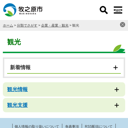
ペ
メ
ー
ニ
ジ
ュ
の
ー
ホーム
>
分類でさがす
>
企業・産業・観光
>
観光
先
を
頭
飛
本
で
ば
文
観光
す
し
。
て
本
文
新着情報
へ
観光情報
観光支援
個人情報の取り扱いについて
免責事項
RSS配信について