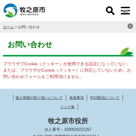
ペ
メ
ー
ニ
ジ
ュ
の
ー
ホーム
>
お問い合わせ
先
を
頭
飛
本
で
ば
文
お問い合わせ
す
し
。
て
本
ブラウザでCookie（クッキー）が使用できる設定になっていない、
文
または、ブラウザがCookie（クッキー）に対応していないため、お
へ
問い合わせフォームをご利用頂けません。
個人情報の取り扱いについて
免責事項
RSS配信について
リンク集
牧之原市役所
法人番号：1000020222267