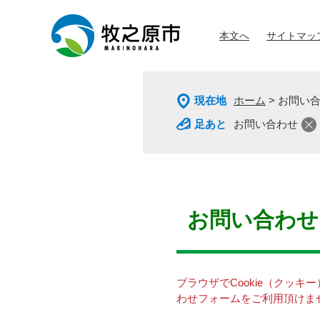
ペ
メ
ー
ニ
本文へ
サイトマッ
ジ
ュ
の
ー
先
を
頭
飛
現在地
ホーム
>
お問い
で
ば
す
し
お問い合わせ
。
て
本
文
へ
本
文
お問い合わせ
ブラウザでCookie（クッ
わせフォームをご利用頂けま