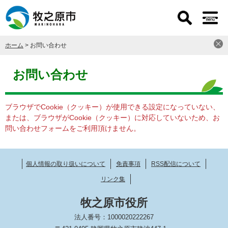
ペ
メ
ー
ニ
ジ
ュ
の
ー
ホーム
>
お問い合わせ
先
を
頭
飛
本
で
ば
文
お問い合わせ
す
し
。
て
本
ブラウザでCookie（クッキー）が使用できる設定になっていない、
文
または、ブラウザがCookie（クッキー）に対応していないため、お
へ
問い合わせフォームをご利用頂けません。
個人情報の取り扱いについて
免責事項
RSS配信について
リンク集
牧之原市役所
法人番号：1000020222267