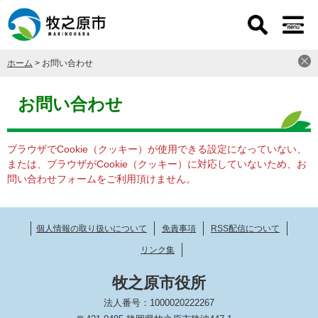
ペ
メ
ー
ニ
ジ
ュ
の
ー
ホーム
>
お問い合わせ
先
を
頭
飛
本
で
ば
文
お問い合わせ
す
し
。
て
本
ブラウザでCookie（クッキー）が使用できる設定になっていない、
文
または、ブラウザがCookie（クッキー）に対応していないため、お
へ
問い合わせフォームをご利用頂けません。
個人情報の取り扱いについて
免責事項
RSS配信について
リンク集
牧之原市役所
法人番号：1000020222267