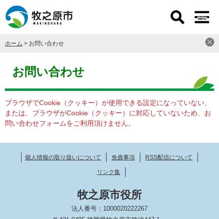
ペ
メ
ー
ニ
ジ
ュ
の
ー
ホーム
>
お問い合わせ
先
を
頭
飛
本
で
ば
文
お問い合わせ
す
し
。
て
本
ブラウザでCookie（クッキー）が使用できる設定になっていない、
文
または、ブラウザがCookie（クッキー）に対応していないため、お
へ
問い合わせフォームをご利用頂けません。
個人情報の取り扱いについて
免責事項
RSS配信について
リンク集
牧之原市役所
法人番号：1000020222267