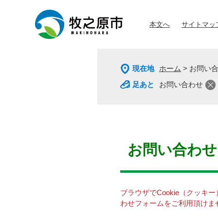
ペ
メ
ー
ニ
本文へ
サイトマッ
ジ
ュ
の
ー
先
を
頭
飛
現在地
ホーム
>
お問い
で
ば
す
し
お問い合わせ
。
て
本
文
へ
本
文
お問い合わせ
ブラウザでCookie（クッ
わせフォームをご利用頂けま