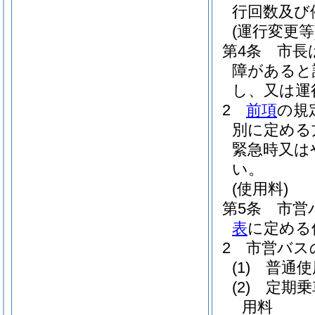
行回数及び
(運行変更等
第4条
市長
障があると
し、又は運
2
前項
の規
別に定める
緊急時又は
い。
(使用料)
第5条
市営
表
に定める
2
市営バス
(1)
普通使
(2)
定期乗
用料