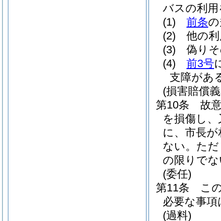
バスの利用
(1)
前条
の
(2)
他の利
(3)
偽りそ
(4)
前3号
支障があ
(損害賠償義
第10条
故
を損傷し、
に、市長が
ない。
ただ
の限りでな
(委任)
第11条
こ
必要な事項
(過料)