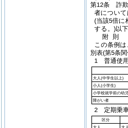
第12条
詐
者について
(当該5倍
する。)
以
附
則
この条例は
別表
(第5条関
1 普通使
大人
(中学生以上)
小人
(小学生)
小学校就学前の幼
障がい者
2 定期乗
区分
大人
大