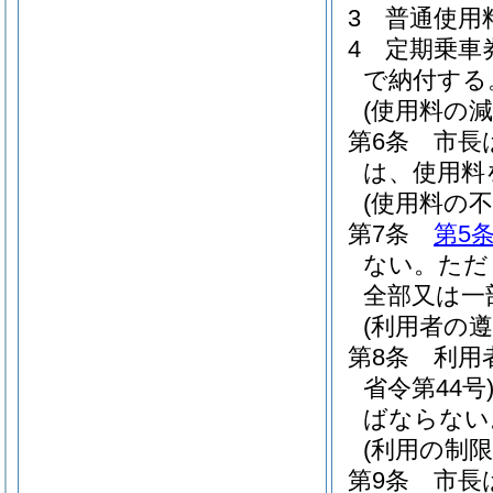
3
普通使用
4
定期乗車
で納付する
(使用料の減
第6条
市長
は、使用料
(使用料の不
第7条
第5
ない。
ただ
全部又は一
(利用者の遵
第8条
利用
省令第44号
ばならない
(利用の制限
第9条
市長