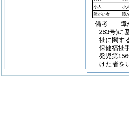
小人
小
障がい者
障
備考 「障
283号)
祉に関する
保健福祉手
発児第15
けた者を