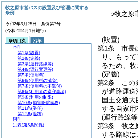
牧之原市営バスの設置及び管理に関する
条例
○牧之原
令和2年3月25日 条例第7号
(令和2年4月1日施行)
(設置)
条項目次
沿革
第1条
市長
本則
第1条
(設置)
り、もって
第2条
(定義)
第3条
(運行路線等)
るため、牧
第4条
(運行変更等)
(定義)
第5条
(使用料)
第6条
(使用料の減免)
第2条
この
第7条
(使用料の不還付)
が道路運送
第8条
(利用者の遵守事項)
第9条
(利用の制限)
国土交通大
第10条
(損害賠償義務)
する自家用
第11条
(委任)
第12条
(過料)
(運行路線等
附則
第3条
牧之
別表
(第5条関係)
する路線は