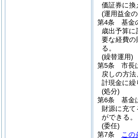
価証券に換
(運用益金の
第4条
基金
歳出予算に
要な経費の
る。
(繰替運用)
第5条
市長
戻しの方法
計現金に繰
(処分)
第6条
基金
財源に充て
ができる。
(委任)
第7条
この