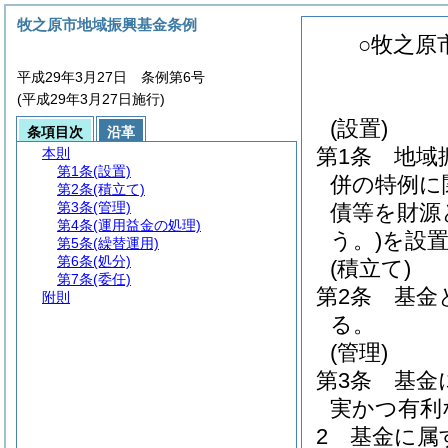
牧之原市地域振興基金条例
○牧之原
平成29年3月27日 条例第6号
(平成29年3月27日施行)
(設置)
条項目次
沿革
第1条
地域
本則
第1条
(設置)
併の特例に
第2条
(積立て)
第3条
(管理)
債等を財源
第4条
(運用益金の処理)
う。)
を設
第5条
(繰替運用)
第6条
(処分)
(積立て)
第7条
(委任)
第2条
基金
附則
る。
(管理)
第3条
基金
実かつ有利
2
基金に属