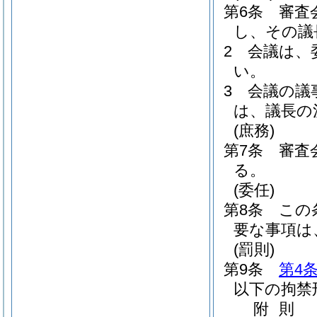
第6条
審査
し、その議
2
会議は、
い。
3
会議の議
は、議長の
(庶務)
第7条
審査
る。
(委任)
第8条
この
要な事項は
(罰則)
第9条
第4
以下の拘禁
附
則