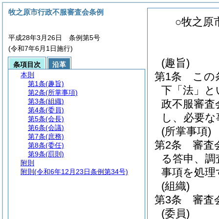
牧之原市行政不服審査会条例
○牧之原
平成28年3月26日 条例第5号
(令和7年6月1日施行)
(趣旨)
条項目次
沿革
第1条
この
本則
第1条
(趣旨)
下「法」と
第2条
(所掌事項)
第3条
(組織)
政不服審査
第4条
(委員)
し、必要な
第5条
(会長)
第6条
(会議)
(所掌事項)
第7条
(庶務)
第2条
審査
第8条
(委任)
第9条
(罰則)
る答申、調
附則
事項を処理
附則
(令和6年12月23日条例第34号)
(組織)
第3条
審査
(委員)