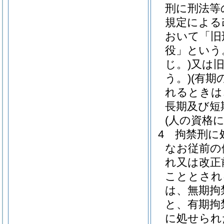
刑に刑法等
規定による
おいて「旧
役」という
じ。)
又は旧
う。)
(有期
れるときは
長期及び短
(人の資格
4
拘禁刑に
なお従前の
れ又は改正
こととされ
は、無期拘
と、有期拘
に処せられ