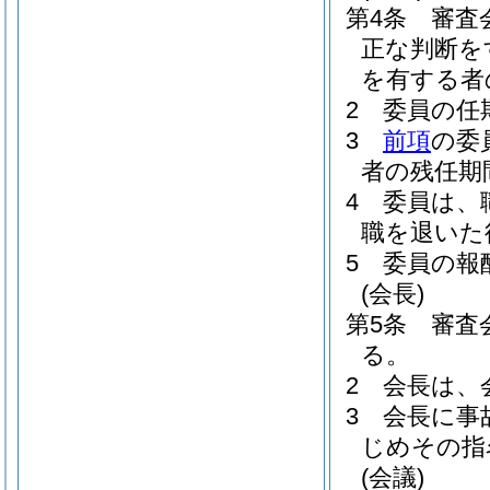
第4条
審査
正な判断を
を有する者
2
委員の任
3
前項
の委
者の残任期
4
委員は、
職を退いた
5
委員の報
(会長)
第5条
審査
る。
2
会長は、
3
会長に事
じめその指
(会議)