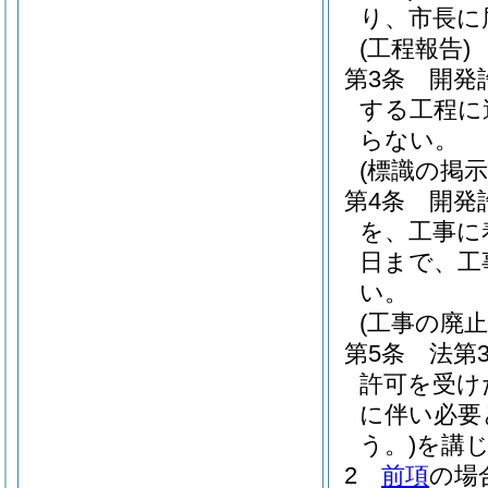
り、市長に
(工程報告)
第3条
開発
する工程に
らない。
(標識の掲示
第4条
開発
を、工事に
日まで、工
い。
(工事の廃
第5条
法第
許可を受け
に伴い必要
う。)
を講
2
前項
の場