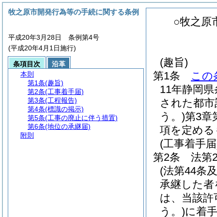
牧之原市開発行為等の手続に関する条例
○牧之原
平成20年3月28日 条例第4号
(平成20年4月1日施行)
(趣旨)
条項目次
沿革
第1条
この
本則
第1条
(趣旨)
11年静岡県
第2条
(工事着手届)
第3条
(工程報告)
された都市
第4条
(標識の掲示)
う。)
第3章
第5条
(工事の廃止に伴う措置)
第6条
(地位の承継届)
項を定める
附則
(工事着手届
第2条
法第
(法第44
承継した者
は、当該許
う。)
に着