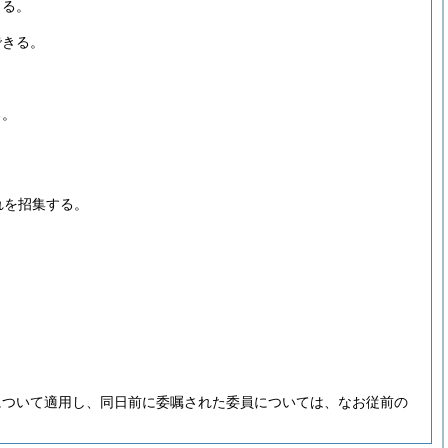
よる。
できる。
る。
れを招集する。
について適用し、同日前に委嘱された委員については、なお従前の