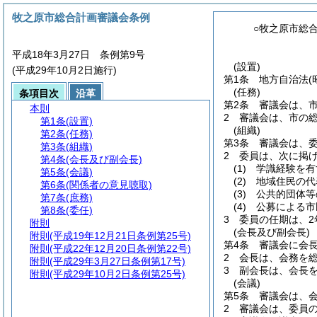
牧之原市総合計画審議会条例
○牧之原市総
平成18年3月27日 条例第9号
(設置)
(平成29年10月2日施行)
第1条
地方自治法
(
(任務)
条項目次
沿革
第2条
審議会は、
本則
2
審議会は、市の
第1条
(設置)
(組織)
第2条
(任務)
第3条
審議会は、委
第3条
(組織)
2
委員は、次に掲
第4条
(会長及び副会長)
(1)
学識経験を有
第5条
(会議)
(2)
地域住民の代
第6条
(関係者の意見聴取)
(3)
公共的団体等
第7条
(庶務)
(4)
公募による市
第8条
(委任)
3
委員の任期は、2
附則
(会長及び副会長)
附則
(平成19年12月21日条例第25号)
第4条
審議会に会
附則
(平成22年12月20日条例第22号)
2
会長は、会務を
附則
(平成29年3月27日条例第17号)
3
副会長は、会長
附則
(平成29年10月2日条例第25号)
(会議)
第5条
審議会は、
2
審議会は、委員