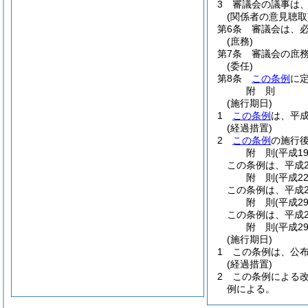
3
審議会の議事は
(関係者の意見聴取
第6条
審議会は、
(庶務)
第7条
審議会の庶
(委任)
第8条
この条例
に
附
則
(施行期日)
1
この条例
は、平成
(経過措置)
2
この条例
の施行
附
則
(平成1
この条例は、平成2
附
則
(平成2
この条例は、平成2
附
則
(平成2
この条例は、平成2
附
則
(平成2
(施行期日)
1
この条例は、公
(経過措置)
2
この条例による
例による。