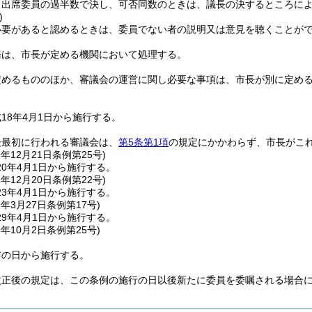
、出席委員の過半数で決し、可否同数のときは、議長の決するところに
)
必要があると認めるときは、委員でない者の説明又は意見を聴くことが
務は、市長が定める機関において処理する。
定めるもののほか、審議会の運営に関し必要な事項は、市長が別に定め
18年4月1日から施行する。
後最初に行われる審議会は、
第5条第1項
の規定にかかわらず、市長がこ
9年12月21日
条例第25号)
0年4月1日から施行する。
2年12月20日
条例第22号)
3年4月1日から施行する。
9年3月27日
条例第17号)
9年4月1日から施行する。
9年10月2日
条例第25号)
布の日から施行する。
改正後の規定は、この条例の施行の日以後新たに委員を委嘱される場合