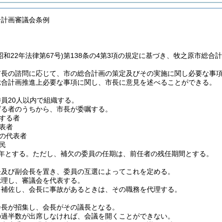
合計画審議会条例
昭和22年法律第67号)
第138条の4第3項の規定に基づき、牧之原市総合
市長の諮問に応じて、市の総合計画の策定及びその実施に関し必要な事
総合計画推進上必要な事項に関し、市長に意見を述べることができる。
員20人以内で組織する。
げる者のうちから、市長が委嘱する。
する者
表者
の代表者
民
年とする。
ただし、補欠の委員の任期は、前任者の残任期間とする。
長及び副会長を置き、委員の互選によってこれを定める。
総理し、審議会を代表する。
を補佐し、会長に事故があるときは、その職務を代理する。
会長が招集し、会長がその議長となる。
の過半数が出席しなければ、会議を開くことができない。