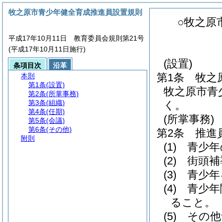
牧之原市青少年健全育成推進員設置規則
○牧之原
平成17年10月11日 教育委員会規則第21号
(平成17年10月11日施行)
(設置)
条項目次
沿革
第1条
牧之
本則
第1条
(設置)
牧之原市青
第2条
(所掌事務)
第3条
(組織)
く。
第4条
(任期)
(所掌事務)
第5条
(会議)
第6条
(その他)
第2条
推進
附則
(1)
青少年
(2)
街頭補
(3)
青少年
(4)
青少年
ること。
(5)
その他