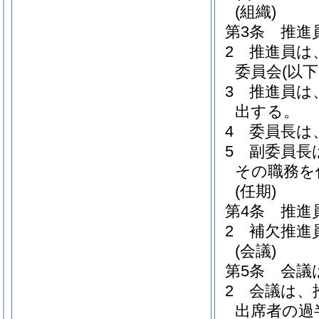
(組織)
第3条
推進
2
推進員は
委員会
(以
3
推進員は
出する。
4
委員長は
5
副委員長
その職務を
(任期)
第4条
推進
2
補欠推進
(会議)
第5条
会議
2
会議は、
出席者の過