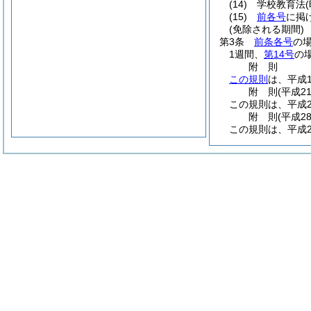
(14)
学校教育法
(15)
前各号
に掲
(免除される期間)
第3条
前条各号
の
1週間、
第14号
の
附
則
この規則
は、平成1
附
則
(平成2
この規則は、平成2
附
則
(平成2
この規則は、平成2