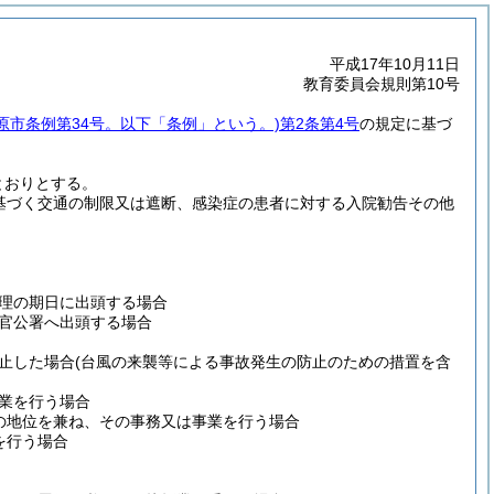
平成17年10月11日
教育委員会規則第10号
之原市条例第34号。以下「条例」という。)
第2条第4号
の規定に基づ
とおりとする。
基づく交通の制限又は遮断、感染症の患者に対する入院勧告その他
理の期日に出頭する場合
官公署へ出頭する場合
止した場合
(台風の来襲等による事故発生の防止のための措置を含
業を行う場合
の地位を兼ね、その事務又は事業を行う場合
を行う場合