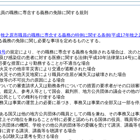
職員の職務に専念する義務の免除に関する規則
、
牧之原市職員の職務に専念する義務の特例に関する条例
(平成17年牧
る義務の免除に関し必要な事項を定めるものとする。
4号
の規定により、その職務に専念する義務を免除される場合は、次の
及び感染症の患者に対する医療に関する法律
(平成10年法律第114号)
に
必要な措置により勤務することが不適当な場合
火災その他非常災害により交通が遮断された場合
火災その他天災地変により職員の住居が滅失又は破壊された場合
故等の不可抗力の原因による場合
ついての審査請求人又は勤務条件についての措置の要求者がその口頭審
、鑑定人、参考人等として国会、裁判所、地方公共団体の議会その他の
公民としての権利を行使する場合
務又は事業の運営上の必要に基づき、事務又は事業の全部又は一部を停
ある国又は他の地方公共団体の職員としての職を兼ね、その事務又は事
営上その地位を兼ねることが特に必要と認められる国体の役員、職員等
公共団体の機関、学校その他公共的団体等の委嘱を受けて講演、講義等
養に資する講演、講義等を聴講する場合
ある試験又は選考を受ける場合