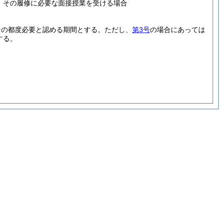
、その履修に必要な面接授業を受ける場合
その都度必要と認める期間とする。
ただし、
第3号
の場合にあっては
する。