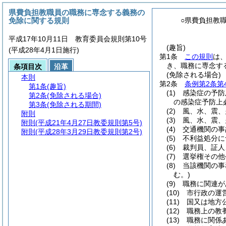
県費負担教職員の職務に専念する義務の
免除に関する規則
○県費負担教
平成17年10月11日 教育委員会規則第10号
(趣旨)
(平成28年4月1日施行)
第1条
この規則
は
き、職務に専念す
条項目次
沿革
(免除される場合)
本則
第2条
条例第2条第
第1条
(趣旨)
(1)
感染症の予防
第2条
(免除される場合)
の感染症予防上
第3条
(免除される期間)
(2)
風、水、震、
附則
(3)
風、水、震、
附則
(平成21年4月27日教委規則第5号)
(4)
交通機関の事
附則
(平成28年3月29日教委規則第2号)
(5)
不利益処分に
(6)
裁判員、証人
(7)
選挙権その他
(8)
当該機関の事
む。)
(9)
職務に関連が
(10)
市行政の運
(11)
国又は地方
(12)
職務上の教
(13)
職務に関係