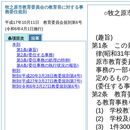
牧之原市教育委員会の教育長に対する事
務委任規則
○牧之原
平成17年10月11日 教育委員会規則第6号
(令和6年4月1日施行)
(趣旨)
条項目次
沿革
第1条
この
本則
第1条
(趣旨)
律
(昭和31
第2条
(委任する事務)
第3条
(委任事務の処理の特例)
原市教育委
第4条
(委任事務の執行状況の報告)
事務の一部
附則
附則
(平成20年3月28日教委規則第4号)
定めるもの
附則
(平成27年3月27日教委規則第7号)
(委任する事
附則
(令和6年3月27日教委規則第6号)
第2条
教育
る教育事務
(1)
学校教
(2)
学校及
(3)
1件3