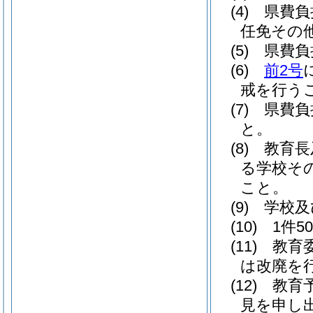
(4)
県費負
任免その
(5)
県費負
(6)
前2号
戒を行う
(7)
県費負
と。
(8)
教育長
る学校そ
こと。
(9)
学校及
(10)
1件
(11)
教育
は改廃を
(12)
教育
見を申し