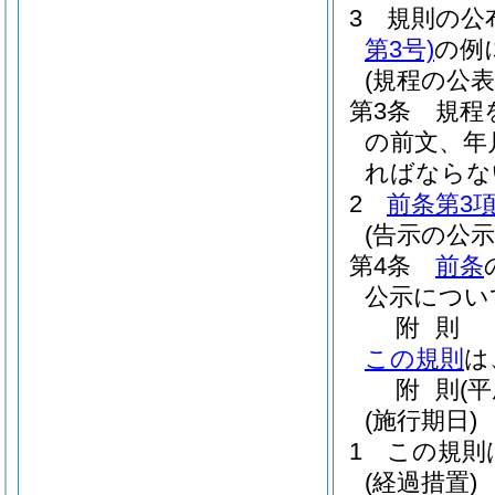
3
規則の公
第3号)
の例
(規程の公表
第3条
規程
の前文、年
ればならな
2
前条第3
(告示の公示
第4条
前条
公示につい
附
則
この規則
は
附
則
(
(施行期日)
1
この規則
(経過措置)