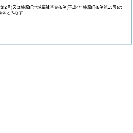
第2号)
又は榛原町地域福祉基金条例
(平成4年榛原町条例第13号)
の
基金とみなす。