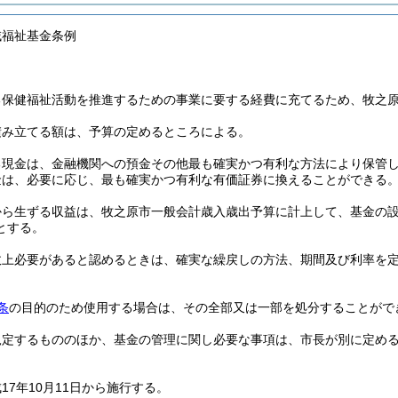
域福祉基金条例
る保健福祉活動を推進するための事業に要する経費に充てるため、牧之
積み立てる額は、予算の定めるところによる。
る現金は、金融機関への預金その他最も確実かつ有利な方法により保管
金は、必要に応じ、最も確実かつ有利な有価証券に換えることができる
から生ずる収益は、牧之原市一般会計歳入歳出予算に計上して、基金の
とする。
政上必要があると認めるときは、確実な繰戻しの方法、期間及び利率を
条
の目的のため使用する場合は、その全部又は一部を処分することがで
規定するもののほか、基金の管理に関し必要な事項は、市長が別に定め
17年10月11日から施行する。