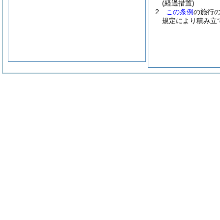
(経過措置)
2
この条例
の施行
規定により積み立