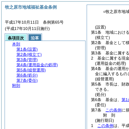
牧之原市地域福祉基金条例
○牧之原市地
平成17年10月11日 条例第65号
(設置)
(平成17年10月11日施行)
第1条
地域におけ
(積立て)
条項目次
沿革
第2条
基金として
本則
(管理)
第1条
(設置)
第3条
基金に属す
第2条
(積立て)
2
基金に属する現
第3条
(管理)
(運用益金の処理)
第4条
(運用益金の処理)
第4条
基金の運用
第5条
(繰替運用)
金に編入するもの
第6条
(処分)
(繰替運用)
第7条
(委任)
第5条
市長は、財
附則
できる。
(処分)
第6条
基金は、
第1
(委任)
第7条
この条例
に
附
則
(施行期日)
1
この条例
は、平成