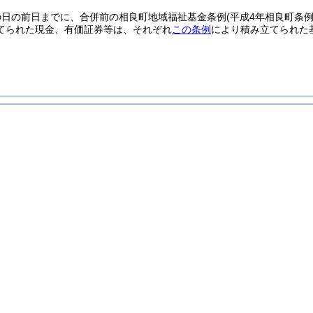
の日の前日までに、合併前の相良町地域福祉基金条例
(平成4年相良町条例
てられた現金、有価証券等は、それぞれ
この条例
により積み立てられた