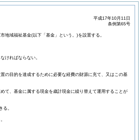
平成17年10月11日
条例第65号
原市地域福祉基金
(以下「基金」という。)
を設置する。
しなければならない。
。
設置の目的を達成するために必要な経費の財源に充て、又はこの基
定めて、基金に属する現金を歳計現金に繰り替えて運用することが
きる。
る。