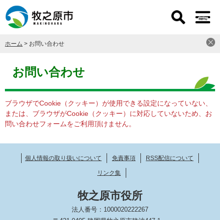
ペ
メ
ー
ニ
ジ
ュ
の
ー
ホーム
>
お問い合わせ
先
を
頭
飛
本
で
ば
文
お問い合わせ
す
し
。
て
本
ブラウザでCookie（クッキー）が使用できる設定になっていない、
文
または、ブラウザがCookie（クッキー）に対応していないため、お
へ
問い合わせフォームをご利用頂けません。
個人情報の取り扱いについて
免責事項
RSS配信について
リンク集
牧之原市役所
法人番号：1000020222267